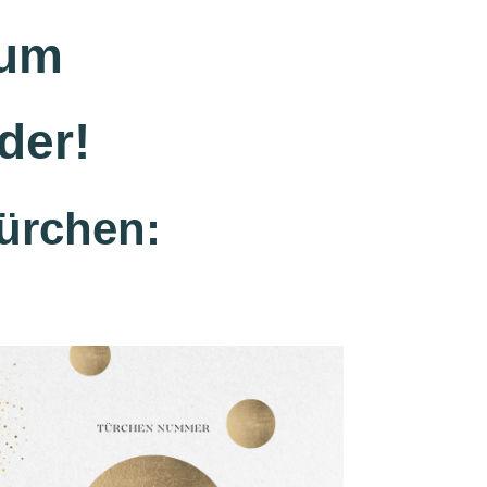
zum
der!
Türchen: